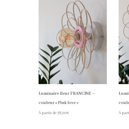
Luminaire fleur FRANCINE –
Lumi
couleur « Pink love »
coule
À partir de
75,00
€
À part