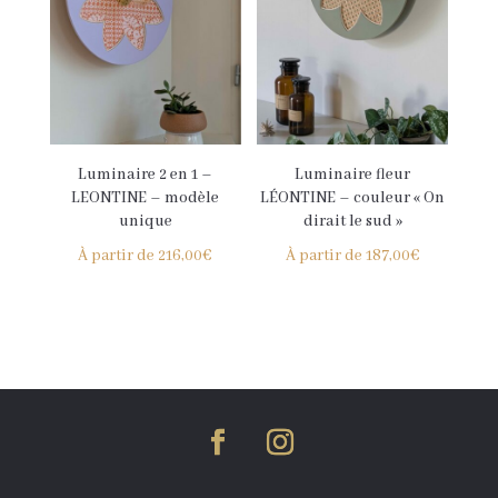
Luminaire 2 en 1 –
Luminaire fleur
LEONTINE – modèle
LÉONTINE – couleur « On
unique
dirait le sud »
À partir de
216,00
€
À partir de
187,00
€