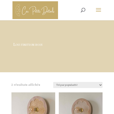
Lou finition bois
Trié
2 résultats affichés
par
popularité