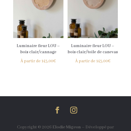
Luminaire fleur LOU –
Luminaire fleur LOU –
bois clair/cannage
bois clair/toile de canevas
À partir de
143,00
€
À partir de
143,00
€
Copyright © 2026
Elodie Migeon
–
Développé par