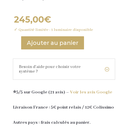
245,00
€
✓ Quantité limitée : 1 luminaire disponible
Ajouter au panier
quantité
de
Luminaire
Besoin d'aide pour choisir votre
fleur
système ?
MARINETTE
-
couleur
⭐5/5 sur Google (21 avis) –
Voir les avis Google
"Carbone"
Livraison France : 5€ point relais / 12€ Colissimo
Autres pays : frais calculés au panier.