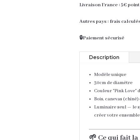
Livraison France : 5€ point
rose
Autres pays : frais calculé
🔒Paiement sécurisé
Description
Modèle unique
30cm de diamètre
Couleur "Pink Love" 
Bois, canevas (chiné) 
Luminaire seul — le s
créer votre ensemble
🌱 Ce qui fait la