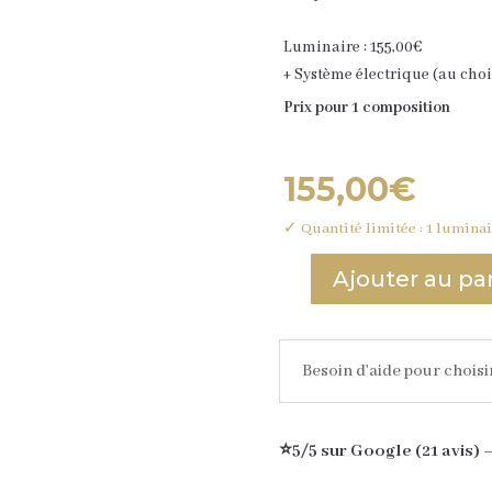
Luminaire :
155,00
€
+ Système électrique (au choi
Prix pour 1 composition
155,00
€
✓ Quantité limitée : 1 lumina
Ajouter au pa
quantité
de
Luminaire
Besoin d'aide pour choisi
LUCETTE
-
modèle
⭐5/5 sur Google (21 avis) 
unique
-