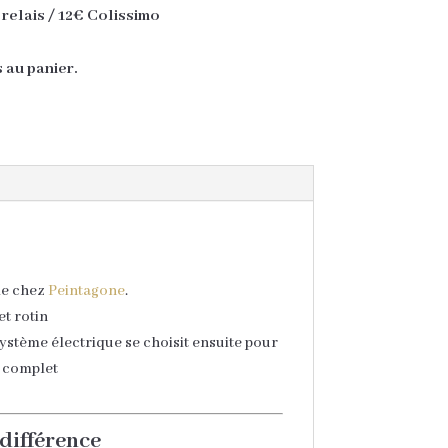
 relais / 12€ Colissimo
s au panier.
de chez
Peintagone
.
et rotin
ystème électrique se choisit ensuite pour
 complet
 différence