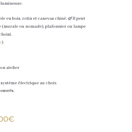
 lumineuse.
e en bois, rotin et canevas chiné. 🌿Il peut
e (murale ou nomade), plafonnier ou lampe
hoisi.
e
)
on atelier
système électrique au choix
 ouvrés
.
,00
€