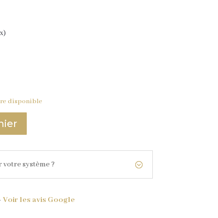
x)
ire disponible
nier
r votre système ?
–
Voir les avis Google